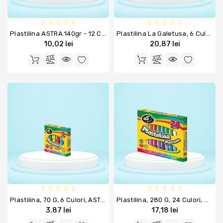
Comunicare
Si
Prezentare
Plastilina ASTRA 140gr - 12 Culori
Plastilina La Galetusa, 6 Culori, 480 G, ASTRA
10,02 lei
20,87 lei
Aparatura
De
Birou
Instrumente
De
Scris
Produse
De
Curatenie
Rechizite
Scolare
Plastilina, 70 G, 6 Culori, ASTRA
Plastilina, 280 G, 24 Culori, ASTRA
3,87 lei
17,18 lei
Stickere