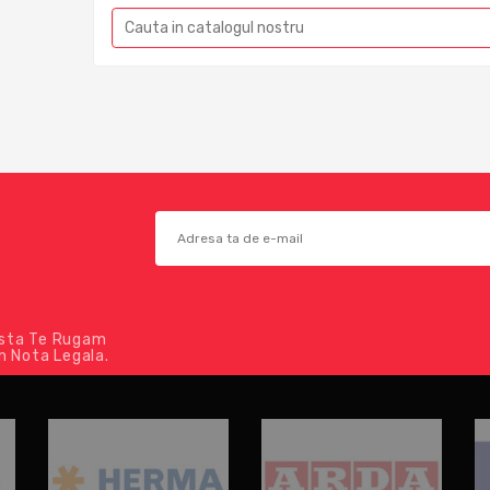
asta Te Rugam
n Nota Legala.