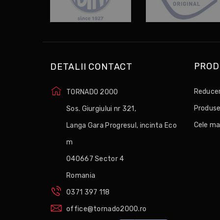
PROD
DETALII CONTACT
Reducer
TORNADO 2000
Produse
Sos. Giurgiului nr 321,
Cele ma
Langa Gara Progresul, incinta Eco
m
040667 Sector 4
Romania
0371 397 118
office@tornado2000.ro