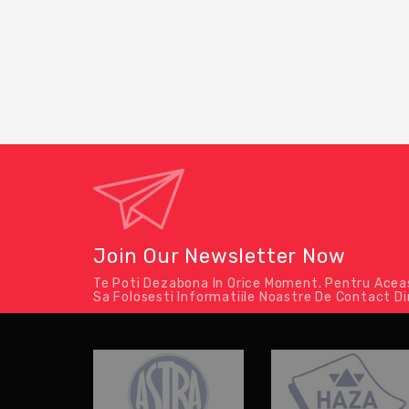
Join Our Newsletter Now
Te Poti Dezabona In Orice Moment. Pentru Ace
Sa Folosesti Informatiile Noastre De Contact Di