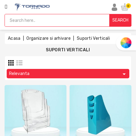
CATEGORIE
0
SEARCH
Acasa
Acasa
Organizare si arhivare
Suporti Verticali
Produse
Din
SUPORTI VERTICALI
Hartie
Accesorii
De

Relevanta
Birou
Organizare
Si
Arhivare
Produse
De
Ambalare