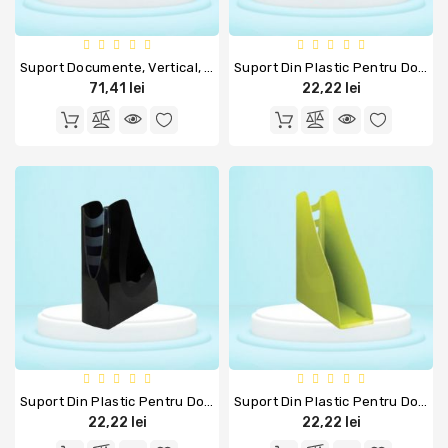
Comunicare
Si
Prezentare
Suport Documente, Vertical, A4, 3compartimente, ARDA
Suport Din Plastic Pentru Documente, Turcoaz, ARDA
71,41 lei
22,22 lei
Aparatura
De
Birou
Instrumente
De
Scris
Produse
De
Curatenie
Rechizite
Scolare
Suport Din Plastic Pentru Documente, Negru, ARDA
Suport Din Plastic Pentru Documente, Verde, ARDA
22,22 lei
22,22 lei
Stickere